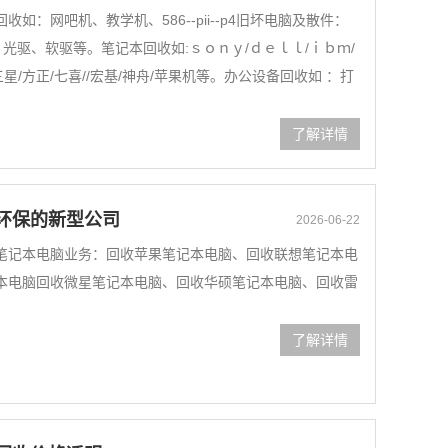
：网吧机、教学机、586--pii--p4旧坏电脑及散件：
光驱、软驱等。笔记本回收如:ｓｏｎｙ/ｄｅｌｌ/ｉｂｍ/
三星/方正/七喜//宏基/神舟/苹果机等。办公设备回收如 ：打
了解详情
环保的新型公司
2026-06-22
笔记本电脑业务：回收苹果笔记本电脑、回收联想笔记本电
本电脑回收微星笔记本电脑、回收华硕笔记本电脑、回收雷
了解详情