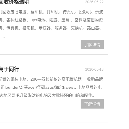
回收价格透明
2026-06-22
门回收废旧电脑、复印机、打印机、传真机、投影机、示波
、各种线路板、ups电池、硒鼓、墨盒 、空调及废旧物资
机、传真机、投影机、示波器、服务器、交换机、路由器、
、…
了解详情
高于同行
2026-05-18
置的组装电脑，286—双核新款的高配置机器。 收购品牌
正founder/宏碁acer/华硕asus/海尔haier/tcl电脑品牌的电
周边地区网吧升级淘汰的电脑及大批损坏的电脑和配件。
了解详情