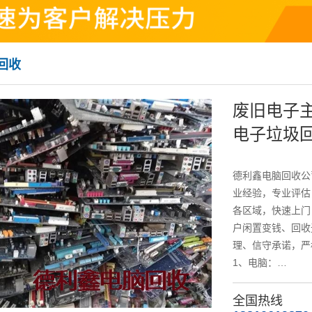
回收
废旧电子
电子垃圾
德利鑫电脑回收公
业经验，专业评估
各区域，快速上门
户闲置变钱、回收
理、信守承诺，严
1、电脑：…
全国热线