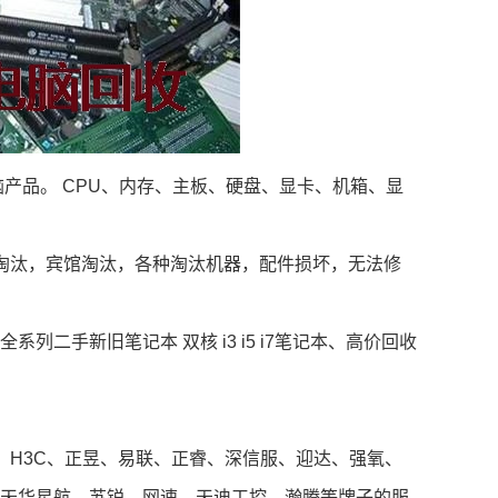
脑产品。 CPU、内存、主板、硬盘、显卡、机箱、显
淘汰，宾馆淘汰，各种淘汰机器，配件损坏，无法修
二手新旧笔记本 双核 i3 i5 i7笔记本、高价回收
、H3C、正昱、易联、正睿、深信服、迎达、强氧、
天华星航、苏锐、网速、天迪工控、瀚腾等牌子的服